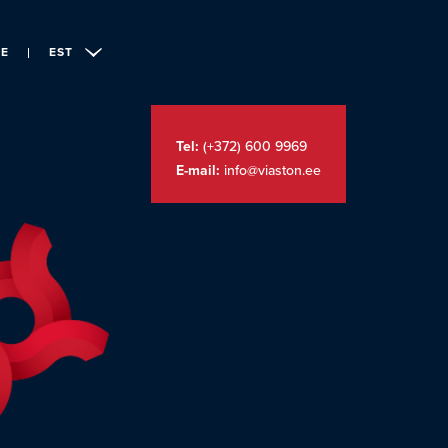
LE
EST
Tel:
(+372) 600 9969
E-mail:
info@viaston.ee