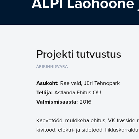
ALPI Laohoone 
Projekti tutvustus
ÄRIKINNISVARA
Asukoht:
Rae vald, Jüri Tehnopark
Tellija:
Astlanda Ehitus OÜ
Valmismisaasta:
2016
Kaevetööd, muldkeha ehitus, VK trasside ra
kivitööd, elektri- ja sidetööd, liikluskorral