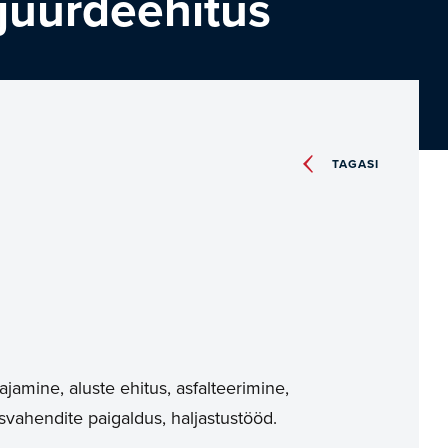
juurdeehitus
TAGASI
jamine, aluste ehitus, asfalteerimine,
dusvahendite paigaldus, haljastustööd.