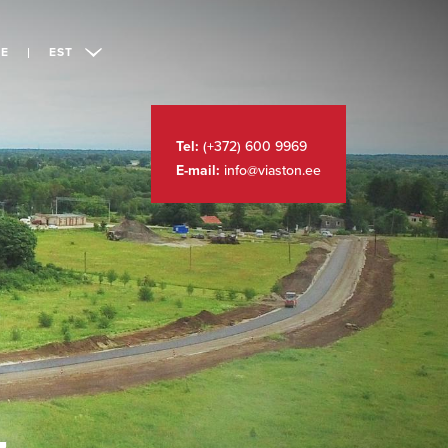
LE
EST
Tel:
(+372) 600 9969
E-mail:
info@viaston.ee