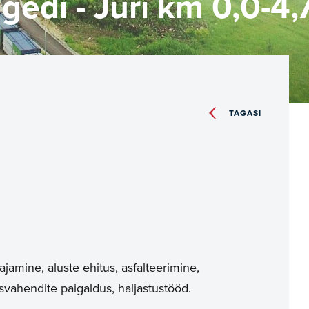
agedi - Jüri km 0,0-4,
TAGASI
jamine, aluste ehitus, asfalteerimine,
dusvahendite paigaldus, haljastustööd.