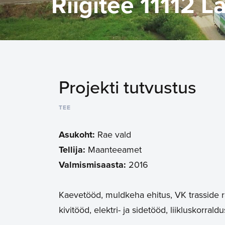
Riigitee 11112 L
Projekti tutvustus
TEE
Asukoht:
Rae vald
Tellija:
Maanteeamet
Valmismisaasta:
2016
Kaevetööd, muldkeha ehitus, VK trasside ra
kivitööd, elektri- ja sidetööd, liikluskorral