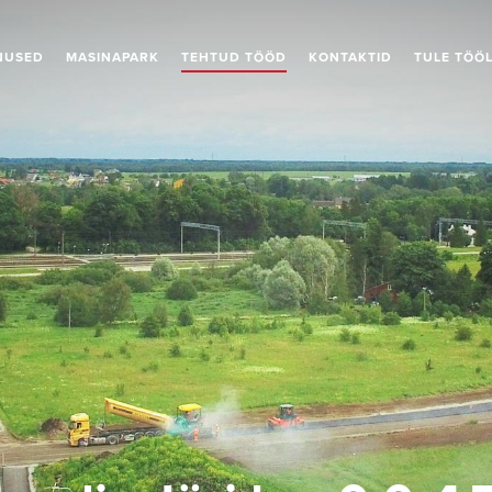
NUSED
MASINAPARK
TEHTUD TÖÖD
KONTAKTID
TULE TÖÖ