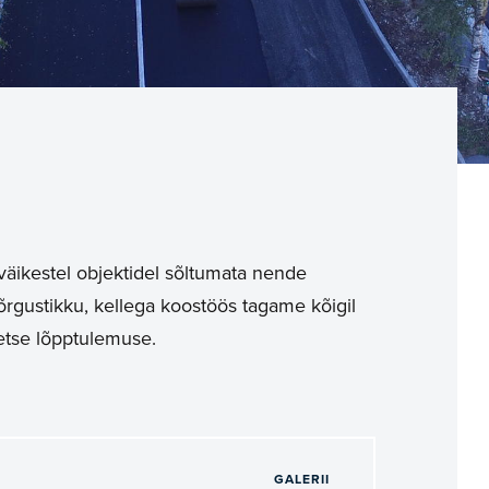
 väikestel objektidel sõltumata nende
õrgustikku, kellega koostöös tagame kõigil
eetse lõpptulemuse.
GALERII