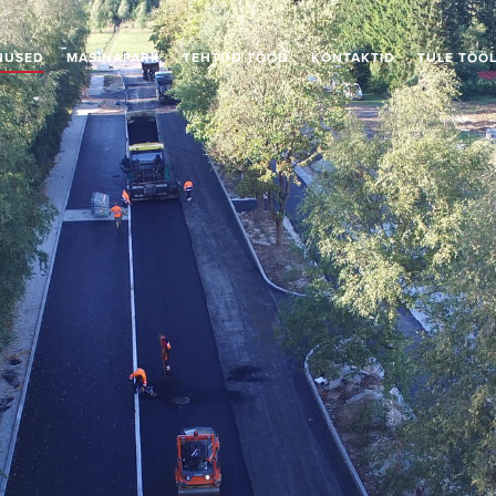
NUSED
MASINAPARK
TEHTUD TÖÖD
KONTAKTID
TULE TÖÖ