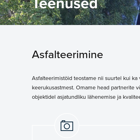
Teenused
Asfalteerimine
Asfalteerimistöid teostame nii suurtel kui ka
keerukusastmest. Omame
head
partnerite v
objektidel asjatundliku lähenemise ja kvalit